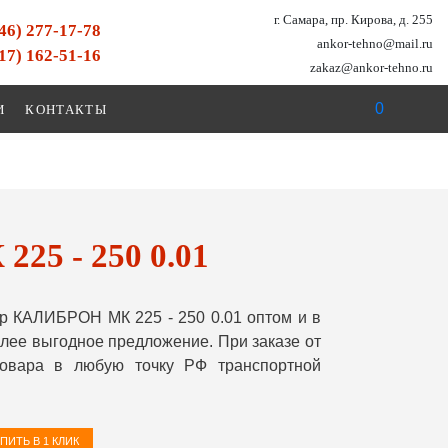
г. Самара, пр. Кирова, д. 255
846) 277-17-78
ankor-tehno@mail.ru
917) 162-51-16
zakaz@ankor-tehno.ru
0
И
КОНТАКТЫ
5 - 250 0.01
р КАЛИБРОН МК 225 - 250 0.01 оптом и в
лее выгодное предложение. При заказе от
овара в любую точку РФ транспортной
ПИТЬ В 1 КЛИК