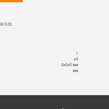
г
±0
0х0х0 мм
мм