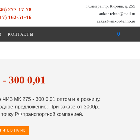
г. Самара, пр. Кирова, д. 255
846) 277-17-78
ankor-tehno@mail.ru
917) 162-51-16
zakaz@ankor-tehno.ru
0
И
КОНТАКТЫ
 300 0,01
ИЗ МК 275 - 300 0,01 оптом и в розницу.
ное предложение. При заказе от 3000р.,
точку РФ транспортной компанией.
ПИТЬ В 1 КЛИК