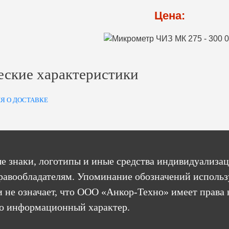
Цена:
еские характеристики
Я О ДОСТАВКЕ
е знаки, логотипы и иные средства индивидуализац
равообладателям. Упоминание обозначений использ
 не означает, что ООО «Анкор-Техно» имеет права 
бо информационный характер.