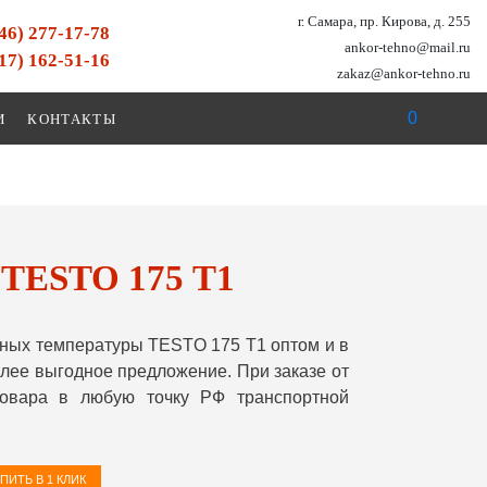
г. Самара, пр. Кирова, д. 255
846) 277-17-78
ankor-tehno@mail.ru
917) 162-51-16
zakaz@ankor-tehno.ru
0
И
КОНТАКТЫ
 TESTO 175 Т1
ных температуры TESTO 175 Т1 оптом и в
лее выгодное предложение. При заказе от
овара в любую точку РФ транспортной
ПИТЬ В 1 КЛИК