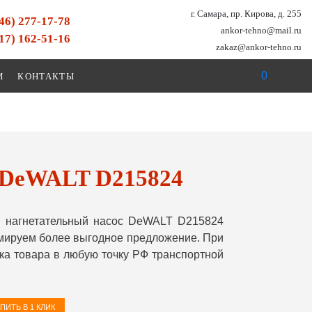
г. Самара, пр. Кирова, д. 255
846) 277-17-78
ankor-tehno@mail.ru
917) 162-51-16
zakaz@ankor-tehno.ru
0
И
КОНТАКТЫ
с DeWALT D215824
 нагнетательный насос DeWALT D215824
рмируем более выгодное предложение. При
ка товара в любую точку РФ транспортной
ПИТЬ В 1 КЛИК