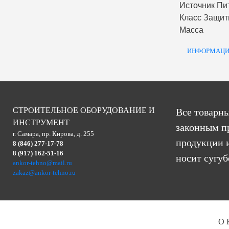
Источник Пи
Класс Защи
Масса
ИНФОРМАЦИ
СТРОИТЕЛЬНОЕ ОБОРУДОВАНИЕ И
Все товарны
ИНСТРУМЕНТ
законным п
г. Самара, пр. Кирова, д. 255
продукции и
8 (846) 277-17-78
8 (917) 162-51-16
носит сугу
ankor-tehno@mail.ru
zakaz@ankor-tehno.ru
О