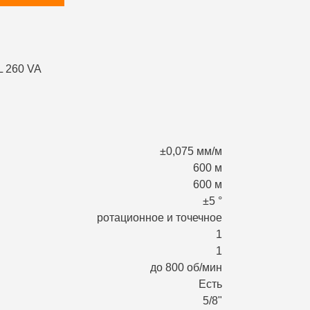
±0,075 мм/м
600 м
600 м
±5 °
ротационное и точечное
1
1
до 800 об/мин
Есть
5/8"