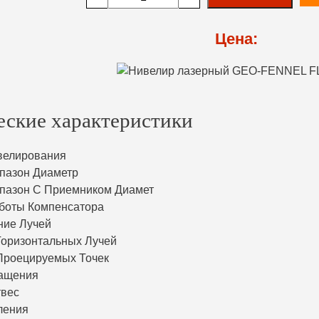
Цена:
еские характеристики
велирования
пазон Диаметр
пазон С Приемником Диамет
боты Компенсатора
ние Лучей
Горизонтальных Лучей
Проецируемых Точек
ращения
твес
ления