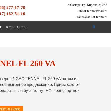
г. Самара, пр. Кирова, д. 255
846) 277-17-78
ankor-tehno@mail.ru
917) 162-51-16
zakaz@ankor-tehno.ru
0
И
КОНТАКТЫ
NEL FL 260 VA
азерный GEO-FENNEL FL 260 VA оптом и в
лее выгодное предложение. При заказе от
овара в любую точку РФ транспортной
ПИТЬ В 1 КЛИК