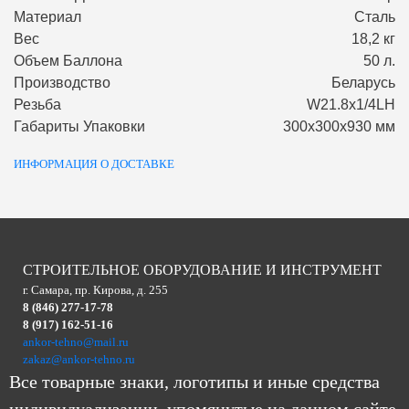
Материал
Сталь
Вес
18,2 кг
Объем Баллона
50 л.
Производство
Беларусь
Резьба
W21.8х1/4LH
Габариты Упаковки
300х300х930 мм
ИНФОРМАЦИЯ О ДОСТАВКЕ
СТРОИТЕЛЬНОЕ ОБОРУДОВАНИЕ И ИНСТРУМЕНТ
г. Самара, пр. Кирова, д. 255
8 (846) 277-17-78
8 (917) 162-51-16
ankor-tehno@mail.ru
zakaz@ankor-tehno.ru
Все товарные знаки, логотипы и иные средства
индивидуализации, упомянутые на данном сайте,