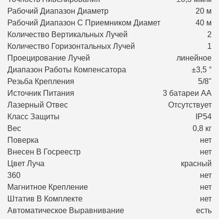
Рабочий Диапазон Диаметр
20 м
Рабочий Диапазон С Приемником Диамет
40 м
Количество Вертикальных Лучей
2
Количество Горизонтальных Лучей
1
Проецирование Лучей
линейное
Диапазон Работы Компенсатора
±3,5 °
Резьба Крепления
5/8"
Источник Питания
3 батареи АА
Лазерный Отвес
Отсутствует
Класс Защиты
IP54
Вес
0,8 кг
Поверка
нет
Внесен В Госреестр
нет
Цвет Луча
красный
360
нет
Магнитное Крепление
нет
Штатив В Комплекте
нет
Автоматическое Выравнивание
есть