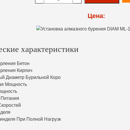
Цена:
еские характеристики
рления Бетон
рления Кирпич
й Диаметр Бурильной Коро
ая Мощность
ощность
 Питания
Скоростей
нделя
инделя При Полной Нагрузк