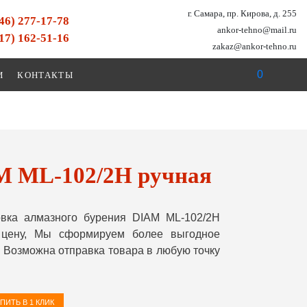
г. Самара, пр. Кирова, д. 255
846) 277-17-78
ankor-tehno@mail.ru
917) 162-51-16
zakaz@ankor-tehno.ru
0
И
КОНТАКТЫ
M ML-102/2H ручная
вка алмазного бурения DIAM ML-102/2H
 цену, Мы сформируем более выгодное
 Возможна отправка товара в любую точку
ПИТЬ В 1 КЛИК