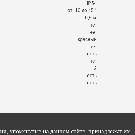
IP54
от -10 до 45 °
0,9 кг
нет
нет
красный
нет
есть
нет
2
есть
есть
ии, упомянутые на данном сайте, принадлежат их