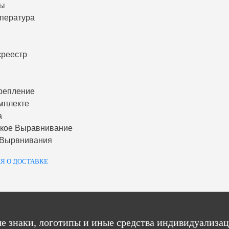
ты
пература
среестр
репление
мплекте
а
ское Выравнивание
 Вырвнивания
Я О ДОСТАВКЕ
е знаки, логотипы и иные средства индивидуализац