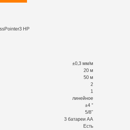
±0,3 мм/м
20 м
50 м
2
1
линейное
±4 °
5/8"
3 батареи АА
Есть