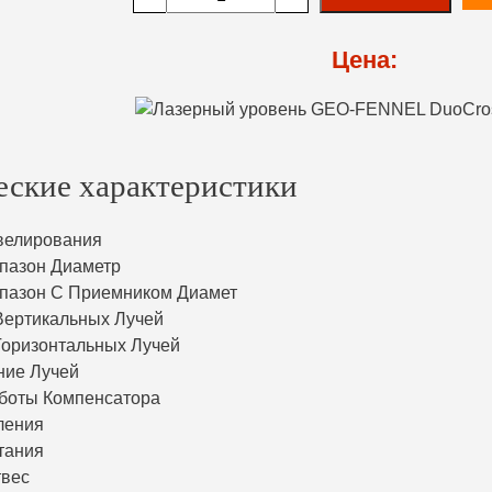
Цена:
еские характеристики
велирования
пазон Диаметр
пазон С Приемником Диамет
Вертикальных Лучей
Горизонтальных Лучей
ние Лучей
боты Компенсатора
ления
тания
твес