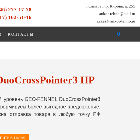
г. Самара, пр. Кирова, д. 255
846) 277-17-78
ankor-tehno@mail.ru
917) 162-51-16
zakaz@ankor-tehno.ru
0
И
КОНТАКТЫ
uoCrossPointer3 HP
й уровень GEO-FENNEL DuoCrossPointer3
сформируем более выгодное предложение.
жна отправка товара в любую точку РФ
ПИТЬ В 1 КЛИК