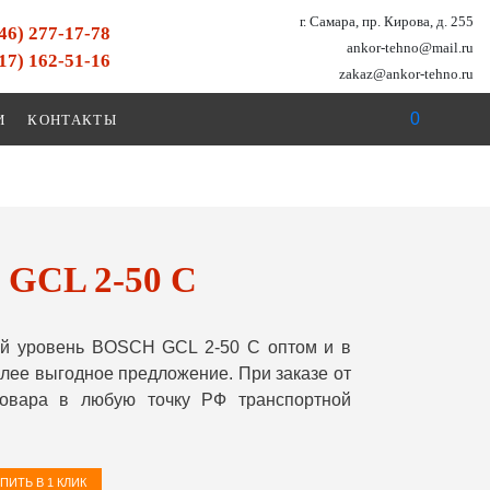
г. Самара, пр. Кирова, д. 255
846) 277-17-78
ankor-tehno@mail.ru
917) 162-51-16
zakaz@ankor-tehno.ru
0
И
КОНТАКТЫ
 GCL 2-50 C
й уровень BOSCH GCL 2-50 C оптом и в
лее выгодное предложение. При заказе от
овара в любую точку РФ транспортной
ПИТЬ В 1 КЛИК