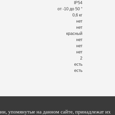
IP54
от -10 до 50 °
0,6 кг
нет
нет
красный
нет
нет
нет
2
есть
есть
ии, упомянутые на данном сайте, принадлежат их