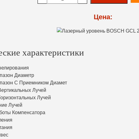
Цена:
еские характеристики
велирования
пазон Диаметр
пазон С Приемником Диамет
Вертикальных Лучей
Горизонтальных Лучей
ние Лучей
боты Компенсатора
ления
тания
твес