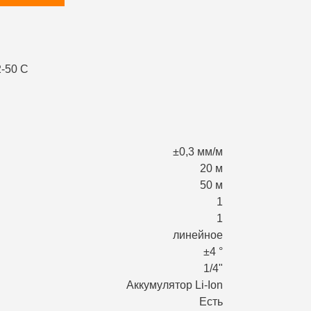
±0,3 мм/м
20 м
50 м
1
1
линейное
±4 °
1/4"
Аккумулятор Li-Ion
Есть