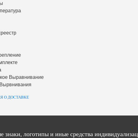
ты
пература
среестр
репление
мплекте
а
ское Выравнивание
 Вырвнивания
Я О ДОСТАВКЕ
е знаки, логотипы и иные средства индивидуализац