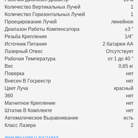
Количество Вертикальных Лучей
1
Количество Горизонтальных Лучей
1
Проецирование Лучей
линейное
Диапазон Работы Компенсатора
±3 °
Резьба Крепления
1/4"
Источник Питания
2 батареи АА
Лазерный Отвес
Отсутствует
Рабочая Температура
от 1 до 40 °
Вес
0,65 кг
Поверка
нет
Внесен В Госреестр
нет
Цвет Луча
красный
360
нет
Магнитное Крепление
нет
Штатив В Комплекте
нет
Автоматическое Выравнивание
есть
Класс Лазера
2
ИНФОРМАЦИЯ О ДОСТАВКЕ