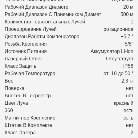
Рабочий Диапазон Диаметр
20 м
Рабочий Диапазон С Приемником Диамет
500 м
Количество Горизонтальных Лучей
1
Проецирование Лучей
ротационное
Диапазон Работы Компенсатора
±5,7 °
Резьба Крепления
5/8"
Источник Питания
Аккумулятор Li-Ion
Лазерный Отвес
Отсутствует
Класс Защиты
IP56
Рабочая Температура
от -10 до 50 °
Вес
2,3 кг
Поверка
нет
Внесен В Госреестр
нет
Цвет Луча
красный
360
есть
Магнитное Крепление
есть
Штатив В Комплекте
нет
Класс Лазера
2