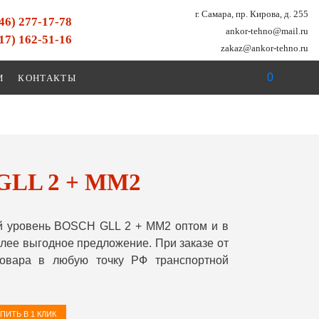
г. Самара, пр. Кирова, д. 255
846) 277-17-78
ankor-tehno@mail.ru
917) 162-51-16
zakaz@ankor-tehno.ru
0
И
КОНТАКТЫ
GLL 2 + MM2
й уровень BOSCH GLL 2 + MM2 оптом и в
лее выгодное предложение. При заказе от
овара в любую точку РФ транспортной
ПИТЬ В 1 КЛИК