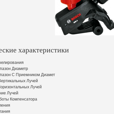
еские характеристики
велирования
пазон Диаметр
пазон С Приемником Диамет
Вертикальных Лучей
Горизонтальных Лучей
ние Лучей
боты Компенсатора
ления
тания