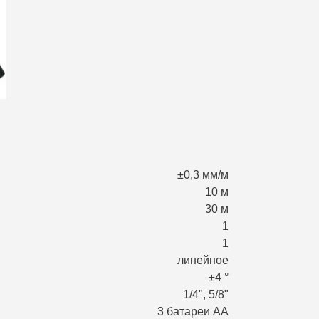
±0,3 мм/м
10 м
30 м
1
1
линейное
±4 °
1/4", 5/8"
3 батареи АА