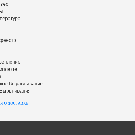
твес
ты
пература
среестр
репление
мплекте
а
ское Выравнивание
 Вырвнивания
Я О ДОСТАВКЕ