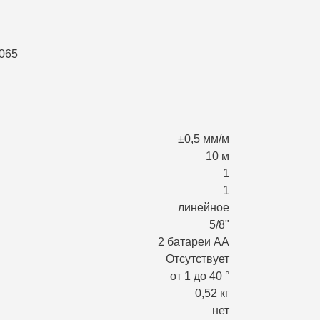
±0,5 мм/м
10 м
1
1
линейное
5/8"
2 батареи АА
Отсутствует
от 1 до 40 °
0,52 кг
нет