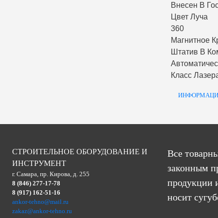
Внесен В Го
Цвет Луча
360
Магнитное К
Штатив В Ко
Автоматиче
Класс Лазер
ИНФОРМАЦИ
СТРОИТЕЛЬНОЕ ОБОРУДОВАНИЕ И
Все товарны
ИНСТРУМЕНТ
законным п
г. Самара, пр. Кирова, д. 255
продукции и
8 (846) 277-17-78
8 (917) 162-51-16
носит сугу
ankor-tehno@mail.ru
zakaz@ankor-tehno.ru