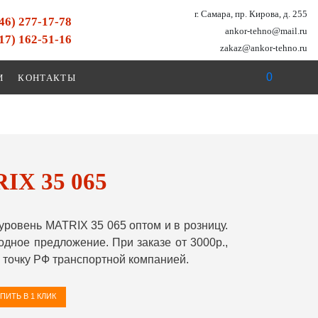
г. Самара, пр. Кирова, д. 255
846) 277-17-78
ankor-tehno@mail.ru
917) 162-51-16
zakaz@ankor-tehno.ru
0
И
КОНТАКТЫ
IX 35 065
ровень MATRIX 35 065 оптом и в розницу.
ное предложение. При заказе от 3000р.,
точку РФ транспортной компанией.
ПИТЬ В 1 КЛИК