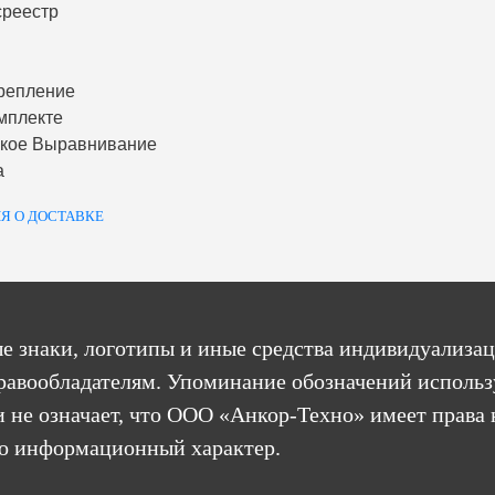
среестр
репление
мплекте
ское Выравнивание
а
Я О ДОСТАВКЕ
е знаки, логотипы и иные средства индивидуализац
равообладателям. Упоминание обозначений использ
 не означает, что ООО «Анкор-Техно» имеет права 
бо информационный характер.