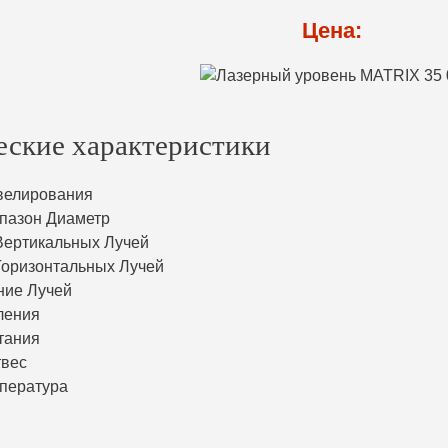
Цена:
еские характеристики
велирования
пазон Диаметр
Вертикальных Лучей
Горизонтальных Лучей
ние Лучей
ления
тания
твес
пература