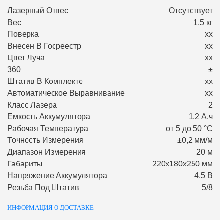
Лазерный Отвес
Отсутствует
Вес
1,5 кг
Поверка
хх
Внесен В Госреестр
хх
Цвет Луча
хх
360
±
Штатив В Комплекте
хх
Автоматическое Выравнивание
хх
Класс Лазера
2
Емкость Аккумулятора
1,2 А.ч
Рабочая Температура
от 5 до 50 °С
Точность Измерения
±0,2 мм/м
Диапазон Измерения
20 м
Габариты
220х180х250 мм
Напряжение Аккумулятора
4,5 В
Резьба Под Штатив
5/8
ИНФОРМАЦИЯ О ДОСТАВКЕ