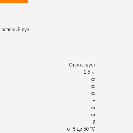
Отсутствует
1,5 кг
хх
хх
хх
±
хх
хх
2
от 5 до 50 °С