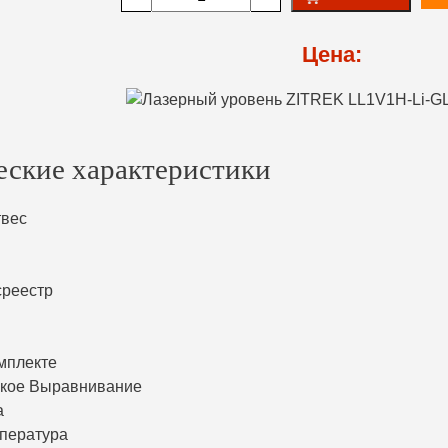
Цена:
еские характеристики
твес
среестр
мплекте
ское Выравнивание
а
пература