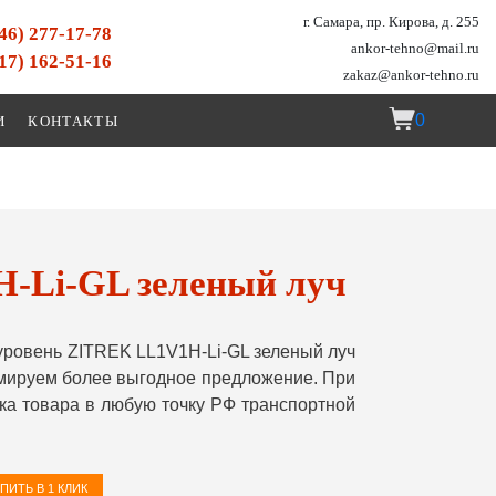
г. Самара, пр. Кирова, д. 255
846) 277-17-78
ankor-tehno@mail.ru
917) 162-51-16
zakaz@ankor-tehno.ru
0
И
КОНТАКТЫ
-Li-GL зеленый луч
ровень ZITREK LL1V1H-Li-GL зеленый луч
рмируем более выгодное предложение. При
ка товара в любую точку РФ транспортной
ПИТЬ В 1 КЛИК