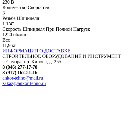
230 В
Количество Скоростей
3
Резьба Шпинделя
1 1/4"
Скорость Шпинделя При Полной Нагрузк
1250 об/мин
Вес
11,9 кг
ИНФОРМАЦИЯ О ДОСТАВКЕ
СТРОИТЕЛЬНОЕ ОБОРУДОВАНИЕ И ИНСТРУМЕНТ
г. Самара, пр. Кирова, д. 255
8 (846) 277-17-78
8 (917) 162-51-16
ankor-tehno@mail.ru
zakaz@ankor-tehno.ru
Все товарные знаки, логотипы и иные средства
индивидуализации, упомянутые на данном сайте,
принадлежат их законным правообладателям.
Упоминание обозначений используется
исключительно для идентификации продукции и
не означает, что ООО «Анкор-Техно» имеет права
на такие товарные знаки. Вся информация на