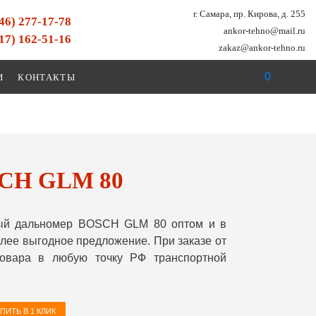
г. Самара, пр. Кирова, д. 255
846) 277-17-78
ankor-tehno@mail.ru
917) 162-51-16
zakaz@ankor-tehno.ru
0
И
КОНТАКТЫ
SCH GLM 80
ный дальномер BOSCH GLM 80 оптом и в
лее выгодное предложение. При заказе от
овара в любую точку РФ транспортной
ПИТЬ В 1 КЛИК