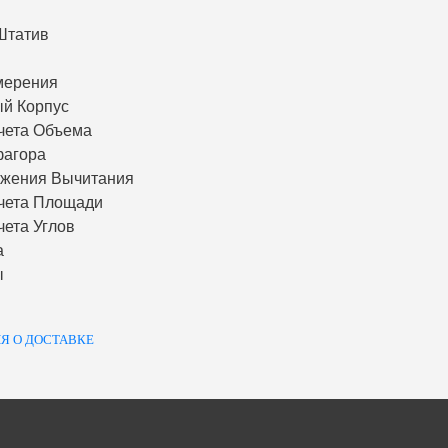
Штатив
мерения
й Корпус
чета Объема
фагора
ожения Вычитания
чета Площади
чета Углов
а
ы
Я О ДОСТАВКЕ