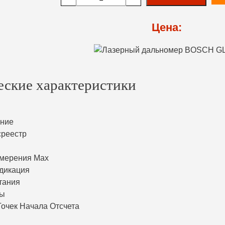
Цена:
еские характеристики
ение
среестр
мерения Max
дикация
тания
ты
Точек Начала Отсчета