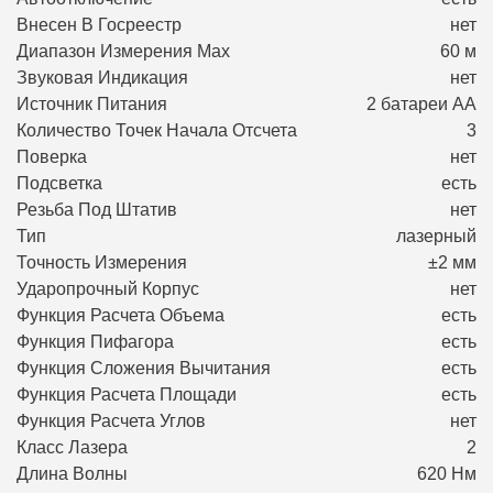
Внесен В Госреестр
нет
Диапазон Измерения Max
60 м
Звуковая Индикация
нет
Источник Питания
2 батареи АА
Количество Точек Начала Отсчета
3
Поверка
нет
Подсветка
есть
Резьба Под Штатив
нет
Тип
лазерный
Точность Измерения
±2 мм
Ударопрочный Корпус
нет
Функция Расчета Объема
есть
Функция Пифагора
есть
Функция Сложения Вычитания
есть
Функция Расчета Площади
есть
Функция Расчета Углов
нет
Класс Лазера
2
Длина Волны
620 Нм