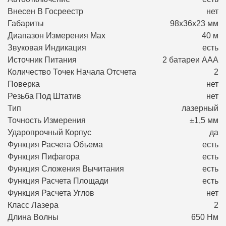
Внесен В Госреестр
нет
Габариты
98х36х23 мм
Диапазон Измерения Max
40 м
Звуковая Индикация
есть
Источник Питания
2 батареи ААA
Количество Точек Начала Отсчета
2
Поверка
нет
Резьба Под Штатив
нет
Тип
лазерный
Точность Измерения
±1,5 мм
Ударопрочный Корпус
да
Функция Расчета Объема
есть
Функция Пифагора
есть
Функция Сложения Вычитания
есть
Функция Расчета Площади
есть
Функция Расчета Углов
нет
Класс Лазера
2
Длина Волны
650 Нм