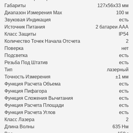
Габариты
127х56х33 мм
Диапазон Измерения Max
100 м
Звуковая Индикация
есть
Источник Питания
2 батареи ААA
Класс Защиты
IP54
Количество Точек Начала Отсчета
2
Поверка
нет
Подсветка
есть
Резьба Под Штатив
есть
Тип
лазерный
Точность Измерения
±1 мм
Функция Расчета Объема
есть
Функция Пифагора
есть
Функция Сложения Вычитания
есть
Функция Расчета Площади
есть
Функция Расчета Углов
есть
Класс Лазера
2
Длина Волны
635 Нм