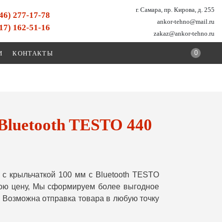
г. Самара, пр. Кирова, д. 255
846) 277-17-78
ankor-tehno@mail.ru
917) 162-51-16
zakaz@ankor-tehno.ru
0
И
КОНТАКТЫ
Bluetooth TESTO 440
с крыльчаткой 100 мм с Bluetooth TESTO
вою цену, Мы сформируем более выгодное
 Возможна отправка товара в любую точку