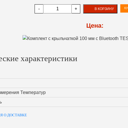
-
+
КУ
В КОРЗИНУ
Цена:
еские характеристики
змерения Температур
ь
Я О ДОСТАВКЕ