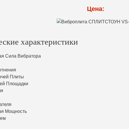
Цена:
еские характеристики
ая Сила Вибратора
отнения
очей Плиты
чей Площадки
ля
ателя
ая Мощность
ъем