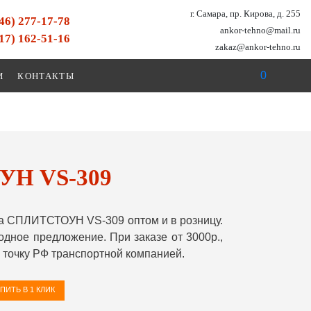
г. Самара, пр. Кирова, д. 255
846) 277-17-78
ankor-tehno@mail.ru
917) 162-51-16
zakaz@ankor-tehno.ru
0
И
КОНТАКТЫ
УН VS-309
а СПЛИТСТОУН VS-309 оптом и в розницу.
ное предложение. При заказе от 3000р.,
точку РФ транспортной компанией.
ПИТЬ В 1 КЛИК