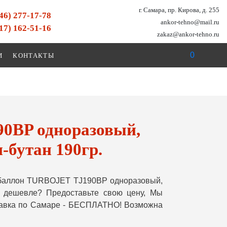
г. Самара, пр. Кирова, д. 255
846) 277-17-78
ankor-tehno@mail.ru
917) 162-51-16
zakaz@ankor-tehno.ru
0
И
КОНТАКТЫ
0BP одноразовый,
бутан 190гр.
 баллон TURBOJET TJ190BP одноразовый,
и дешевле? Предоставьте свою цену, Мы
ставка по Самаре - БЕСПЛАТНО! Возможна