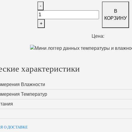
-
В
КОРЗИНУ
+
Цена:
еские характеристики
змерения Влажности
змерения Температур
итания
Я О ДОСТАВКЕ