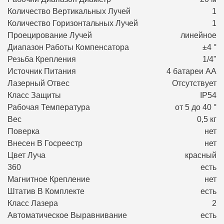
Количество Вертикальных Лучей
1
Количество Горизонтальных Лучей
1
Проецирование Лучей
линейное
Диапазон Работы Компенсатора
±4 °
Резьба Крепления
1/4"
Источник Питания
4 батареи АА
Лазерный Отвес
Отсутствует
Класс Защиты
IP54
Рабочая Температура
от 5 до 40 °
Вес
0,5 кг
Поверка
нет
Внесен В Госреестр
нет
Цвет Луча
красный
360
есть
Магнитное Крепление
нет
Штатив В Комплекте
есть
Класс Лазера
2
Автоматическое Выравнивание
есть