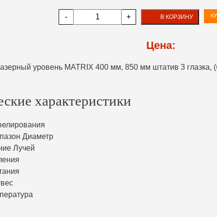
-
+
КУ
В КОРЗИНУ
Цена:
еские характеристики
велирования
пазон Диаметр
ние Лучей
ления
тания
твес
пература