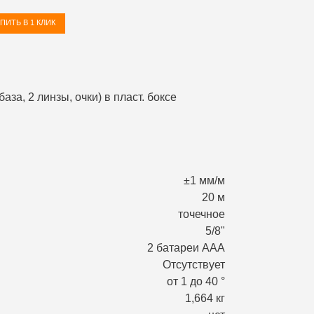
ПИТЬ В 1 КЛИК
±1 мм/м
20 м
точечное
5/8"
2 батареи ААA
Отсутствует
от 1 до 40 °
1,664 кг