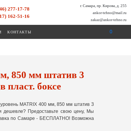
г. Самара, пр. Кирова, д. 255
846) 277-17-78
ankor-tehno@mail.ru
917) 162-51-16
zakaz@ankor-tehno.ru
0
И
КОНТАКТЫ
, 850 мм штатив 3
 в пласт. боксе
уровень MATRIX 400 мм, 850 мм штатив 3
шли дешевле? Предоставьте свою цену, Мы
ставка по Самаре - БЕСПЛАТНО! Возможна