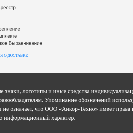
среестр
репление
мплекте
ское Выравнивание
Я О ДОСТАВКЕ
е знаки, логотипы и иные средства индивидуализац
равообладателям. Упоминание обозначений использ
 не означает, что ООО «Анкор-Техно» имеет права 
бо информационный характер.