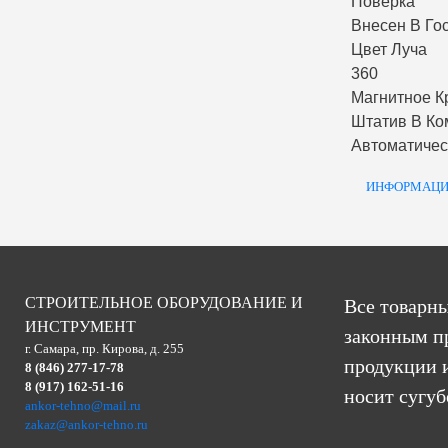
Поверка
Внесен В Го
Цвет Луча
360
Магнитное К
Штатив В Ко
Автоматиче
ИНФОРМАЦИ
СТРОИТЕЛЬНОЕ ОБОРУДОВАНИЕ И
Все товарны
ИНСТРУМЕНТ
законным п
г. Самара, пр. Кирова, д. 255
продукции и
8 (846) 277-17-78
8 (917) 162-51-16
носит сугу
ankor-tehno@mail.ru
zakaz@ankor-tehno.ru