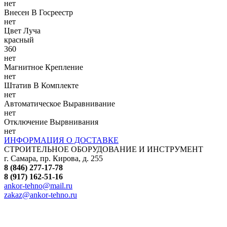
нет
Внесен В Госреестр
нет
Цвет Луча
красный
360
нет
Магнитное Крепление
нет
Штатив В Комплекте
нет
Автоматическое Выравнивание
нет
Отключение Вырвнивания
нет
ИНФОРМАЦИЯ О ДОСТАВКЕ
СТРОИТЕЛЬНОЕ ОБОРУДОВАНИЕ И ИНСТРУМЕНТ
г. Самара, пр. Кирова, д. 255
8 (846) 277-17-78
8 (917) 162-51-16
ankor-tehno@mail.ru
zakaz@ankor-tehno.ru
Все товарные знаки, логотипы и иные средства
индивидуализации, упомянутые на данном сайте,