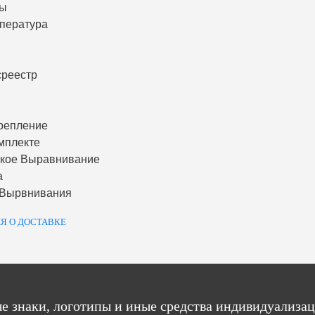
ты
пература
среестр
репление
мплекте
ское Выравнивание
а
 Вырвнивания
Я О ДОСТАВКЕ
е знаки, логотипы и иные средства индивидуализац