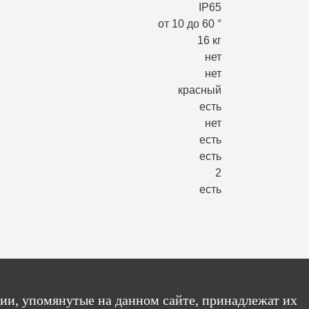
IP65
от 10 до 60 °
16 кг
нет
нет
красный
есть
нет
есть
есть
2
есть
ии, упомянутые на данном сайте, принадлежат их