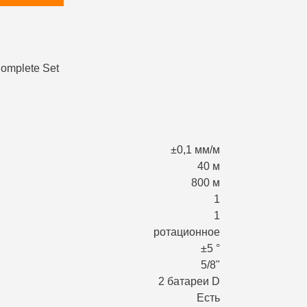
±0,1 мм/м
40 м
800 м
1
1
ротационное
±5 °
5/8"
2 батареи D
Есть