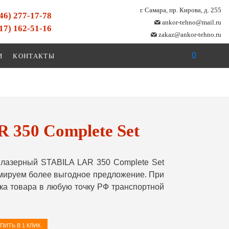
г. Самара, пр. Кирова, д. 255
846) 277-17-78
ankor-tehno@mail.ru
917) 162-51-16
zakaz@ankor-tehno.ru
0
И
КОНТАКТЫ
350 Complete Set
лазерный STABILA LAR 350 Complete Set
рмируем более выгодное предложение. При
ка товара в любую точку РФ транспортной
ПИТЬ В 1 КЛИК