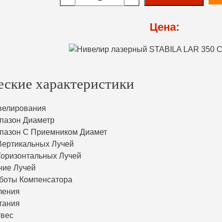
Цена:
еские характеристики
велирования
пазон Диаметр
пазон С Приемником Диамет
Вертикальных Лучей
Горизонтальных Лучей
ние Лучей
боты Компенсатора
ления
тания
твес