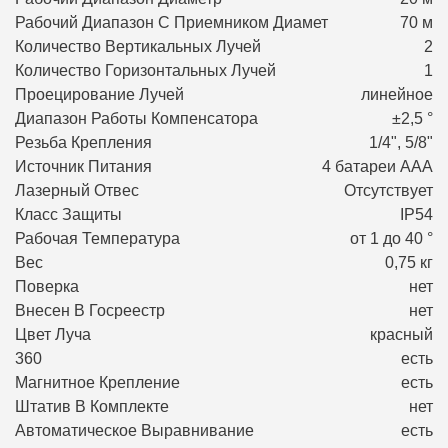
Рабочий Диапазон С Приемником Диамет
70 м
Количество Вертикальных Лучей
2
Количество Горизонтальных Лучей
1
Проецирование Лучей
линейное
Диапазон Работы Компенсатора
±2,5 °
Резьба Крепления
1/4", 5/8"
Источник Питания
4 батареи ААA
Лазерный Отвес
Отсутствует
Класс Защиты
IP54
Рабочая Температура
от 1 до 40 °
Вес
0,75 кг
Поверка
нет
Внесен В Госреестр
нет
Цвет Луча
красный
360
есть
Магнитное Крепление
есть
Штатив В Комплекте
нет
Автоматическое Выравнивание
есть