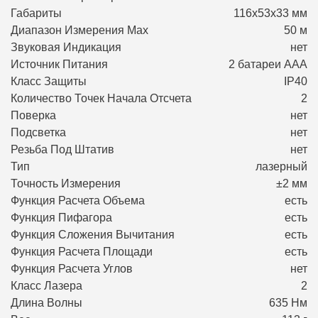
Габариты
116х53х33 мм
Диапазон Измерения Max
50 м
Звуковая Индикация
нет
Источник Питания
2 батареи ААA
Класс Защиты
IP40
Количество Точек Начала Отсчета
2
Поверка
нет
Подсветка
нет
Резьба Под Штатив
нет
Тип
лазерный
Точность Измерения
±2 мм
Функция Расчета Объема
есть
Функция Пифагора
есть
Функция Сложения Вычитания
есть
Функция Расчета Площади
есть
Функция Расчета Углов
нет
Класс Лазера
2
Длина Волны
635 Нм