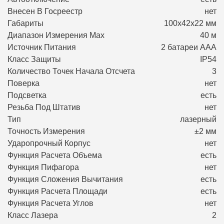
Внесен В Госреестр
нет
Габариты
100х42х22 мм
Диапазон Измерения Max
40 м
Источник Питания
2 батареи ААA
Класс Защиты
IP54
Количество Точек Начала Отсчета
3
Поверка
нет
Подсветка
есть
Резьба Под Штатив
нет
Тип
лазерный
Точность Измерения
±2 мм
Ударопрочный Корпус
нет
Функция Расчета Объема
есть
Функция Пифагора
нет
Функция Сложения Вычитания
есть
Функция Расчета Площади
есть
Функция Расчета Углов
нет
Класс Лазера
2